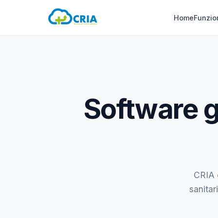
Home
Funzio
Software ge
CRIA è
sanitar