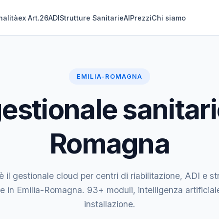
nalità
ex Art.26
ADI
Strutture Sanitarie
AI
Prezzi
Chi siamo
EMILIA-ROMAGNA
stionale sanitari
Romagna
 il gestionale cloud per centri di riabilitazione, ADI e st
ie in Emilia-Romagna. 93+ moduli, intelligenza artificial
installazione.