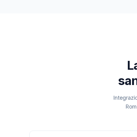
L
san
Integrazi
Roma