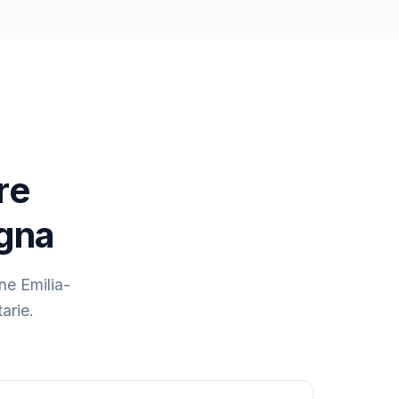
re
agna
ne Emilia-
arie.