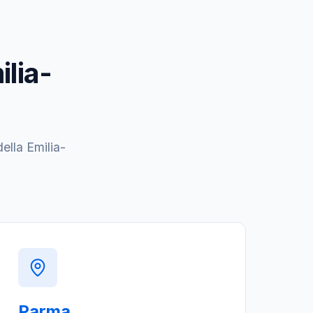
ilia-
ella Emilia-
Parma