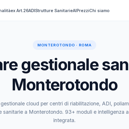
nalità
ex Art.26
ADI
Strutture Sanitarie
AI
Prezzi
Chi siamo
MONTEROTONDO · ROMA
re gestionale sani
Monterotondo
 gestionale cloud per centri di riabilitazione, ADI, poliam
e sanitarie a Monterotondo. 93+ moduli e intelligenza ar
integrata.