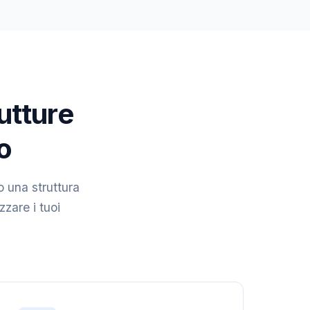
rutture
o
o una struttura
zzare i tuoi