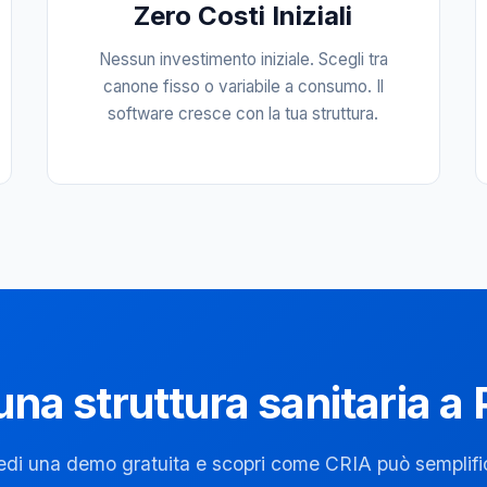
Zero Costi Iniziali
Nessun investimento iniziale. Scegli tra
canone fisso o variabile a consumo. Il
software cresce con la tua struttura.
una struttura sanitaria 
edi una demo gratuita e scopri come CRIA può semplific