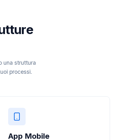
rutture
o una struttura
tuoi processi.
App Mobile