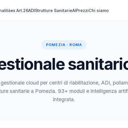
nalità
ex Art.26
ADI
Strutture Sanitarie
AI
Prezzi
Chi siamo
POMEZIA · ROMA
estionale sanitari
 gestionale cloud per centri di riabilitazione, ADI, poliam
ture sanitarie a Pomezia. 93+ moduli e intelligenza artif
integrata.