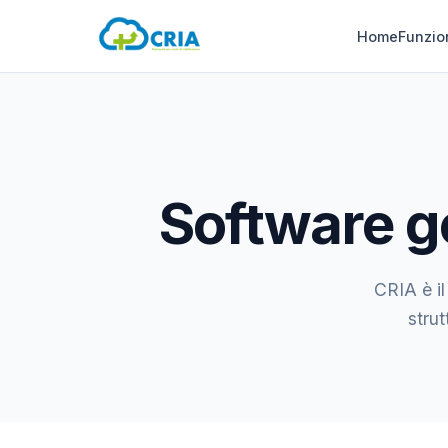
Home
Funzio
Software g
CRIA è il
strut