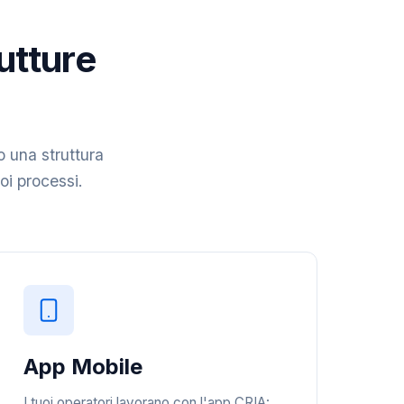
rutture
o una struttura
uoi processi.
App Mobile
I tuoi operatori lavorano con l'app CRIA: