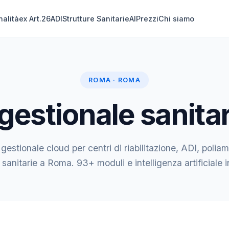
nalità
ex Art.26
ADI
Strutture Sanitarie
AI
Prezzi
Chi siamo
ROMA · ROMA
gestionale sanita
 gestionale cloud per centri di riabilitazione, ADI, poliam
 sanitarie a Roma. 93+ moduli e intelligenza artificiale 