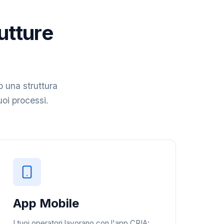
rutture
o una struttura
tuoi processi.
App Mobile
I tuoi operatori lavorano con l'app CRIA: