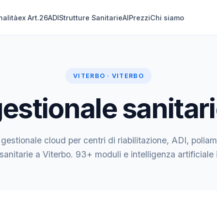
nalità
ex Art.26
ADI
Strutture Sanitarie
AI
Prezzi
Chi siamo
VITERBO · VITERBO
estionale sanitari
 gestionale cloud per centri di riabilitazione, ADI, poliam
 sanitarie a Viterbo. 93+ moduli e intelligenza artificiale 