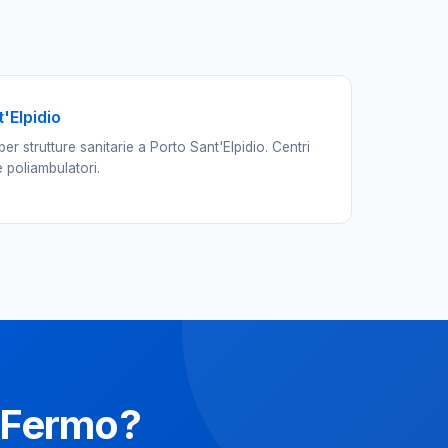
'Elpidio
er strutture sanitarie a Porto Sant'Elpidio. Centri
 e poliambulatori.
a Fermo?