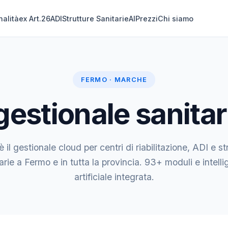
nalità
ex Art.26
ADI
Strutture Sanitarie
AI
Prezzi
Chi siamo
FERMO · MARCHE
gestionale sanitar
 il gestionale cloud per centri di riabilitazione, ADI e st
arie a Fermo e in tutta la provincia. 93+ moduli e intell
artificiale integrata.