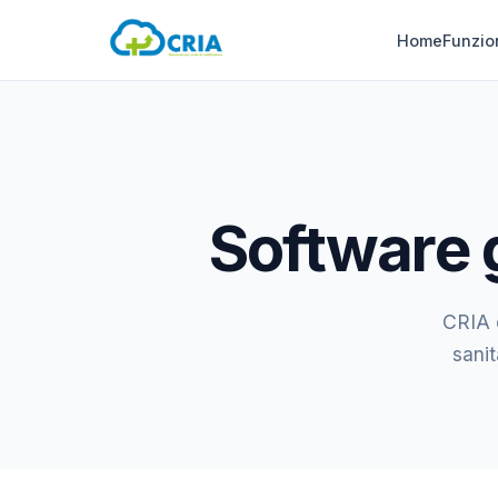
Home
Funzio
Software 
CRIA è
sanit