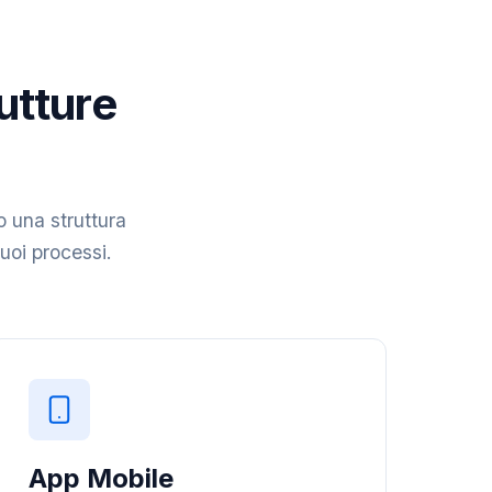
rutture
o una struttura
tuoi processi.
App Mobile