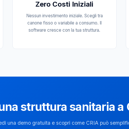
Zero Costi Iniziali
Nessun investimento iniziale. Scegli tra
canone fisso o variabile a consumo. Il
software cresce con la tua struttura.
una struttura sanitaria a
edi una demo gratuita e scopri come CRIA può semplific