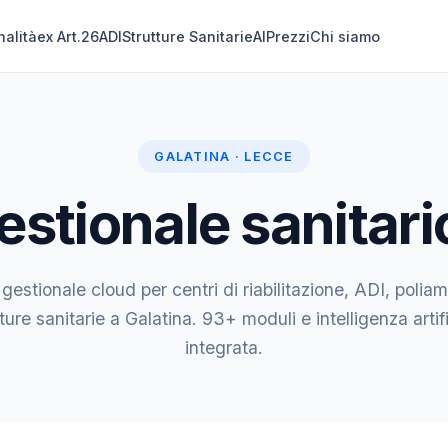
nalità
ex Art.26
ADI
Strutture Sanitarie
AI
Prezzi
Chi siamo
GALATINA · LECCE
stionale sanitari
 gestionale cloud per centri di riabilitazione, ADI, poliam
ture sanitarie a Galatina. 93+ moduli e intelligenza artif
integrata.