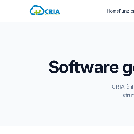
Home
Funzio
Software ge
CRIA è il
strut