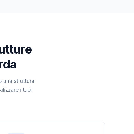
rutture
Arda
o una struttura
alizzare i tuoi