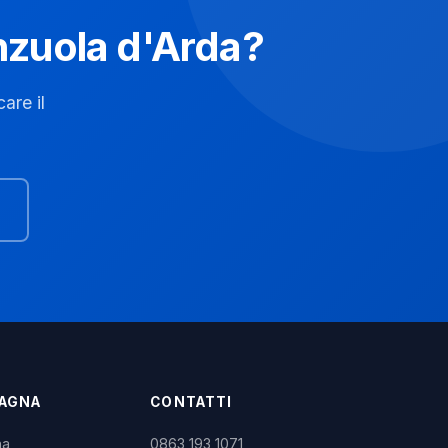
enzuola d'Arda?
are il
MAGNA
CONTATTI
na
0863 193 1071