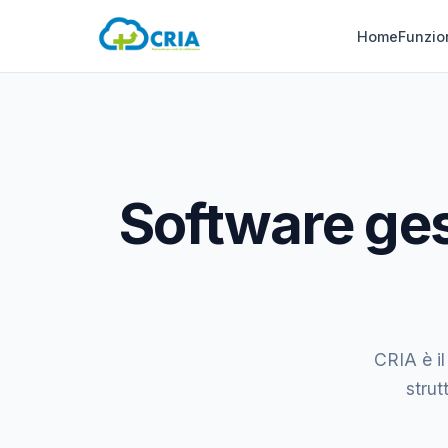
Home
Funzio
Software ges
CRIA è il
strut