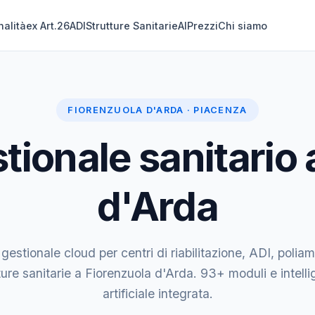
nalità
ex Art.26
ADI
Strutture Sanitarie
AI
Prezzi
Chi siamo
FIORENZUOLA D'ARDA · PIACENZA
tionale sanitario 
d'Arda
 gestionale cloud per centri di riabilitazione, ADI, poliam
ture sanitarie a Fiorenzuola d'Arda. 93+ moduli e intell
artificiale integrata.