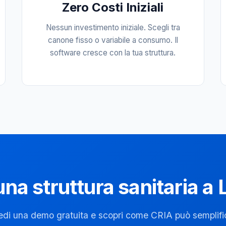
Zero Costi Iniziali
Nessun investimento iniziale. Scegli tra
canone fisso o variabile a consumo. Il
software cresce con la tua struttura.
una struttura sanitaria 
edi una demo gratuita e scopri come CRIA può semplific