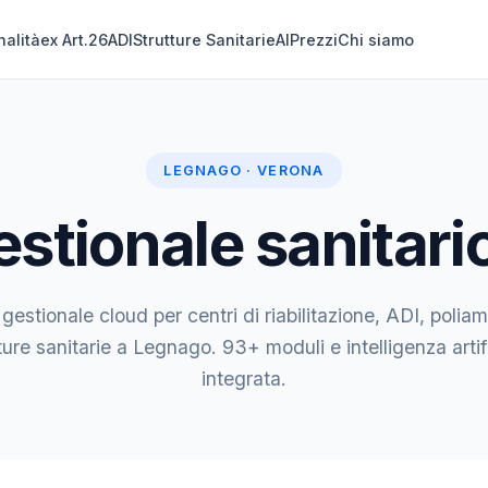
nalità
ex Art.26
ADI
Strutture Sanitarie
AI
Prezzi
Chi siamo
LEGNAGO · VERONA
stionale sanitar
 gestionale cloud per centri di riabilitazione, ADI, poliam
ture sanitarie a Legnago. 93+ moduli e intelligenza artif
integrata.