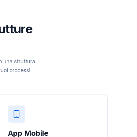
rutture
o una struttura
tuoi processi.
App Mobile