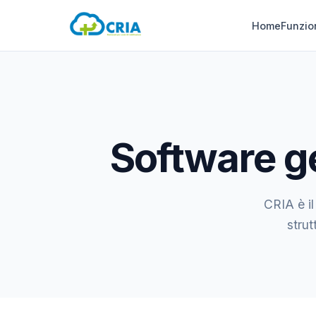
Home
Funzio
Software ge
CRIA è il
strut